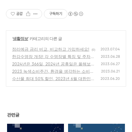
가능한 17개 영역 모델리카 언어
기반 시스템 라이브러리 제공
공감
구독하기
'
생활정보
' 카테고리의 다른 글
정리예금 금리 비교, 비교하고 가입하세요!
2023.07.04
(0)
한강수영장 개장! 각 수영장별 특징 및 주차장
2023.06.28
정보
2024년은 366일, 2024년 공휴일은 올해보다
(0)
2023.06.27
2일 늘어난 119일!
2023 녹색소비주간, 환경을 생각하는 소비를
(0)
2023.06.21
실천하세요!
수산물 최대 50% 할인, 2023년 6월 대한민국
(1)
2023.06.20
수산대전
(0)
관련글