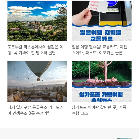
포르투갈 리스본에서의 꿈같은 여
일본 여행 필수템! 교통카드, 이젠
행: 꼭 가봐야 할 명소와 꿀팁
스이카, 파스모, 이코카는 물론 애
플페이로도 초간편!
터키 열기구뷰 동굴숙소 카파도키
싱가포르 아이랑 갈만한 곳, 가족
아 인생숙소 3곳 총정리”
여행 코스