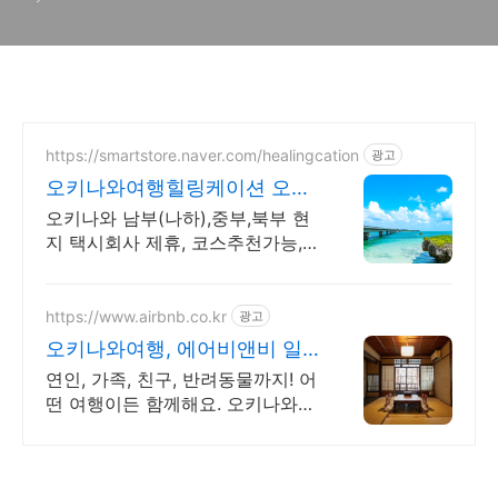
https://smartstore.naver.com/healingcation
광고
오키나와여행힐링케이션 오키
나와 현지법인
오키나와 남부(나하),중부,북부 현
지 택시회사 제휴, 코스추천가능,
출발지역자유
https://www.airbnb.co.kr
광고
오키나와여행, 에어비앤비 일
본 감성이 가득한 숙소
연인, 가족, 친구, 반려동물까지! 어
떤 여행이든 함께해요. 오키나와여
행. 주방, 수영장, 자쿠지, 아기 침
대. 필요한 모든 게 갖춰진 숙소를
예약하세요.