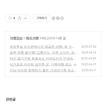
4
구독하기
'
여행정보
>
해외 여행
' 카테고리의 다른 글
포르투갈 리스본에서의 꿈같은 여행: 꼭 가봐
2025.07.02
야 할 명소와 꿀팁
일본 여행 필수템! 교통카드, 이젠 스이카, 파
(3)
2025.06.13
스모, 이코카는 물론 애플페이로도 초간편!
터키 열기구뷰 동굴숙소 카파도키아 인생숙소
(2)
2025.05.09
3곳 총정리”
싱가포르 아이랑 갈만한 곳, 가족여행 코스
(3)
2025.04.21
(6)
다낭 아이랑 함께하기 좋은 가성비가족 숙소 B
2025.04.11
EST 3
(5)
관련글