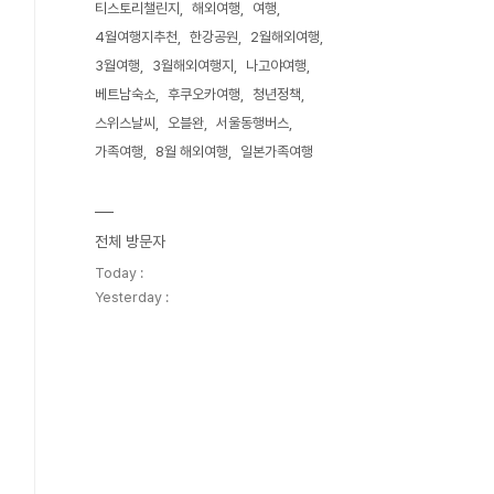
티스토리챌린지
해외여행
여행
4월여행지추천
한강공원
2월해외여행
3월여행
3월해외여행지
나고야여행
베트남숙소
후쿠오카여행
청년정책
스위스날씨
오블완
서울동행버스
가족여행
8월 해외여행
일본가족여행
전체 방문자
Today :
Yesterday :