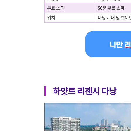
무료 스파
50분 무료 스파
위치
다낭 시내 및 호이
하얏트 리젠시 다낭