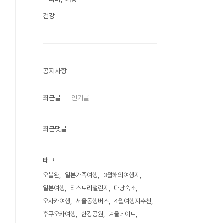
건강
공지사항
최근글
인기글
최근댓글
태그
오블완
일본가족여행
3월해외여행지
일본여행
티스토리챌린지
다낭숙소
오사카여행
서울동행버스
4월여행지추천
후쿠오카여행
한강공원
겨울데이트