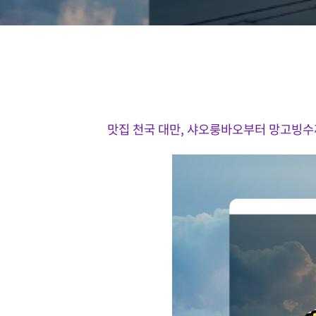
맛집 천국 대만, 샤오룽바오부터 망고빙수까